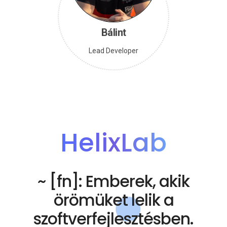
Bálint
Lead Developer
HelixLab
~ [fn]: Emberek, akik
örömüket lelik a
szoftverfejlesztésben.